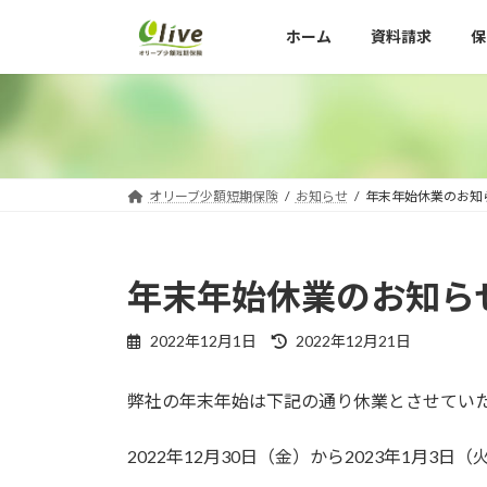
コ
ナ
ホーム
資料請求
保
ン
ビ
テ
ゲ
ン
ー
ツ
シ
へ
ョ
ス
ン
キ
に
オリーブ少額短期保険
お知らせ
年末年始休業のお知
ッ
移
プ
動
年末年始休業のお知ら
最
2022年12月1日
2022年12月21日
終
更
弊社の年末年始は下記の通り休業とさせてい
新
日
時
2022年12月30日（金）から2023年1月3日
: