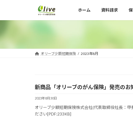
コ
ナ
ホーム
資料請求
保
ン
ビ
テ
ゲ
ン
ー
ツ
シ
へ
ョ
ス
ン
キ
に
オリーブ少額短期保険
2023年8月
ッ
移
プ
動
新商品「オリーブのがん保険」発売のお
2023年8月30日
オリーブ少額短期保険株式会社(代表取締役社長：甲斐
ださい[PDF:233KB]