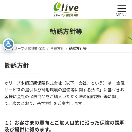
コ
ナ
ン
ビ
テ
ゲ
MENU
ン
ー
ツ
シ
勧誘方針等
へ
ョ
ス
ン
キ
に
オリーブ少額短期保険
各種方針
勧誘方針等
ッ
移
プ
動
勧誘方針
オリーブ少額短期保険株式会社（以下「会社」という）は 「金融
サービスの提供及び利用環境の整備等に関する法律」に基づきお
客様に会社の保険商品をご購入いただく際の勧誘方針等に関し
て、次のとおり、基本方針をご案内します。
１）お客さまの意向とご加入目的に沿った保険の説明
及び提供に努めます。