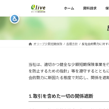
コ
ナ
ホーム
資料請求
保
ン
ビ
テ
ゲ
ン
ー
ツ
シ
へ
ョ
ス
ン
キ
に
オリーブ少額短期保険
各種方針
反社会的勢力に対す
ッ
移
プ
動
当社は、適切かつ健全な少額短期保険事業を行
を防止するための指針」等を遵守するととも
会的勢力に断固たる態度で対応し、関係を遮
1.
取引を含めた一切の関係遮断