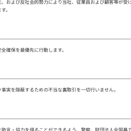
任、および反社会的勢力により当社、従業員および顧客等が受
ます。
安全確保を最優先に行動します。
や事実を隠蔽するための不当な裏取引を一切行いません。
な助言・協力を得ることができるよう、警察、財団法人全国暴