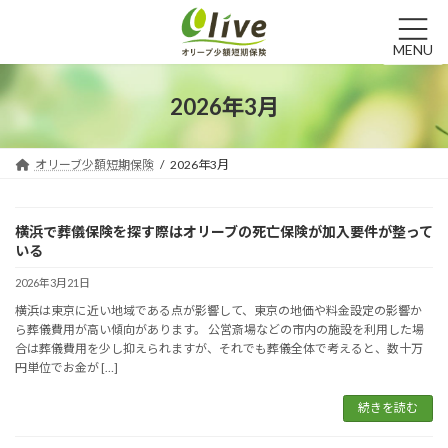
コ
ナ
ン
ビ
テ
ゲ
MENU
ン
ー
ツ
シ
2026年3月
へ
ョ
ス
ン
キ
に
オリーブ少額短期保険
2026年3月
ッ
移
プ
動
横浜で葬儀保険を探す際はオリーブの死亡保険が加入要件が整って
いる
2026年3月21日
横浜は東京に近い地域である点が影響して、東京の地価や料金設定の影響か
ら葬儀費用が高い傾向があります。 公営斎場などの市内の施設を利用した場
合は葬儀費用を少し抑えられますが、それでも葬儀全体で考えると、数十万
円単位でお金が […]
続きを読む