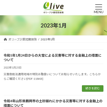
コ
ナ
ン
ビ
テ
ゲ
MENU
ン
ー
ツ
シ
2023年1月
へ
ョ
ス
ン
キ
に
オリーブ少額短期保険
2023年1月
ッ
移
プ
動
令和5年1月24日からの大雪による災害等に対する金融上の措置に
ついて
2023年1月25日
災害救助法適用地域の特別お取扱いについてお知らせいたします。こちらか
らご確認ください[PDF:118KB]
続きを読む
令和4年山形県鶴岡市の土砂崩れにかかる災害等に対する金融上の
措置について