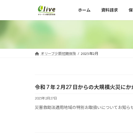
コ
ナ
ホーム
資料請求
保
ン
ビ
テ
ゲ
ン
ー
ツ
シ
へ
ョ
ス
ン
キ
に
オリーブ少額短期保険
2025年2月
ッ
移
プ
動
令和 7 年 2 月27 日からの大規模火
2025年2月27日
災害救助法適用地域の特別お取扱いについてお知らせいた