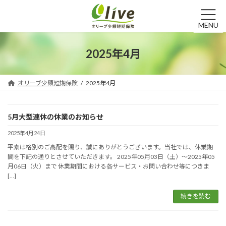
コ
ナ
ン
ビ
テ
ゲ
MENU
ン
ー
ツ
シ
2025年4月
へ
ョ
ス
ン
キ
に
オリーブ少額短期保険
2025年4月
ッ
移
プ
動
5月大型連休の休業のお知らせ
2025年4月24日
平素は格別のご高配を賜り、誠にありがとうございます。当社では、休業期
間を下記の通りとさせていただきます。 2025年05月03日（土）～2025年05
月06日（火）まで 休業期間における各サービス・お問い合わせ等につきま
[…]
続きを読む