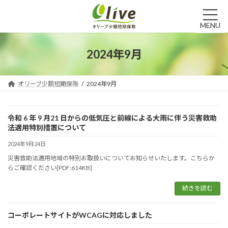
コ
ナ
ン
ビ
テ
ゲ
MENU
ン
ー
ツ
シ
2024年9月
へ
ョ
ス
ン
キ
に
オリーブ少額短期保険
2024年9月
ッ
移
プ
動
令和 6 年 9 月21 日からの低気圧と前線による大雨に伴う災害救助
法適用特別措置について
2024年9月24日
災害救助法適用地域の特別お取扱いについてお知らせいたします。こちらか
らご確認ください[PDF:614KB]
続きを読む
コーポレートサイトがWCAGに対応しました