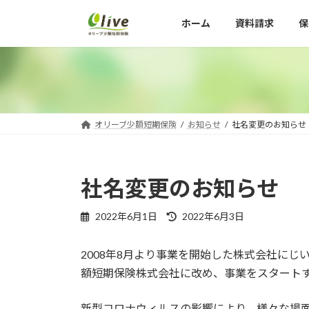
コ
ナ
ホーム
資料請求
保
ン
ビ
テ
ゲ
ン
ー
ツ
シ
へ
ョ
ス
ン
キ
に
オリーブ少額短期保険
お知らせ
社名変更のお知らせ
ッ
移
プ
動
社名変更のお知らせ
最
2022年6月1日
2022年6月3日
終
更
2008年8月より事業を開始した株式会社にじ
新
日
額短期保険株式会社に改め、事業をスタート
時
:
新型コロナウィルスの影響により、様々な場