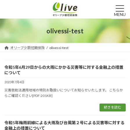
コ
ナ
ン
ビ
テ
ゲ
MENU
ン
ー
ツ
シ
olivessi-test
へ
ョ
ス
ン
キ
に
オリーブ少額短期保険
olivessi-test
ッ
移
プ
動
令和5年6月29日からの大雨にかかる災害等に対する金融上の措置
について
2023年7月4日
災害救助法適用地域の特別お取扱いについてお知らせいたします。 こちらか
らご確認ください[PDF:201KB]
続きを読む
令和5年梅雨前線による大雨及び台風第２号による災害等に対する
金融上の措置について