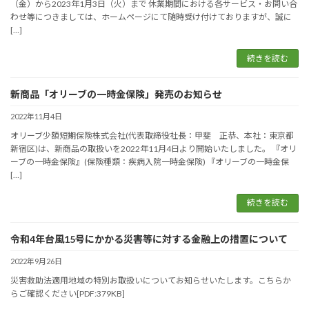
（金）から2023年1月3日（火）まで 休業期間における各サービス・お問い合
わせ等につきましては、ホームページにて随時受け付けておりますが、誠に
[…]
続きを読む
新商品「オリーブの一時金保険」発売のお知らせ
2022年11月4日
オリーブ少額短期保険株式会社(代表取締役社長：甲斐 正恭、本社：東京都
新宿区)は、新商品の取扱いを2022年11月4日より開始いたしました。 『オリ
ーブの一時金保険』(保険種類：疾病入院一時金保険) 『オリーブの一時金保
[…]
続きを読む
令和4年台風15号にかかる災害等に対する金融上の措置について
2022年9月26日
災害救助法適用地域の特別お取扱いについてお知らせいたします。こちらか
らご確認ください[PDF:379KB]