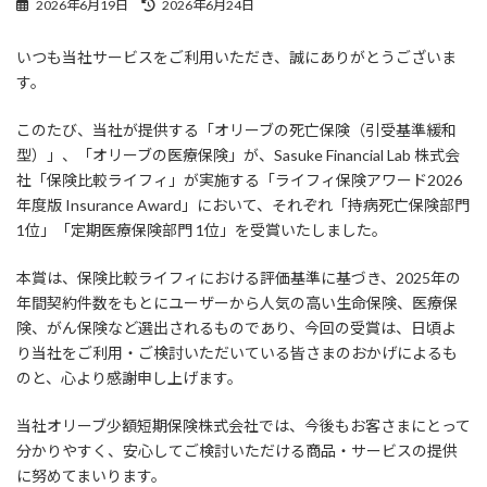
最
2026年6月19日
2026年6月24日
終
更
いつも当社サービスをご利用いただき、誠にありがとうございま
新
す。
日
時
:
このたび、当社が提供する「オリーブの死亡保険（引受基準緩和
型）」、「オリーブの医療保険」が、Sasuke Financial Lab 株式会
社「保険比較ライフィ」が実施する「ライフィ保険アワード2026
年度版 Insurance Award」において、それぞれ「持病死亡保険部門
1位」「定期医療保険部門 1位」を受賞いたしました。
本賞は、保険比較ライフィにおける評価基準に基づき、2025年の
年間契約件数をもとにユーザーから人気の高い生命保険、医療保
険、がん保険など選出されるものであり、今回の受賞は、日頃よ
り当社をご利用・ご検討いただいている皆さまのおかげによるも
のと、心より感謝申し上げます。
当社オリーブ少額短期保険株式会社では、今後もお客さまにとって
分かりやすく、安心してご検討いただける商品・サービスの提供
に努めてまいります。