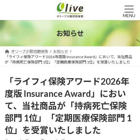
コ
ナ
ン
ビ
テ
ゲ
MENU
ン
ー
ツ
シ
お知らせ
へ
ョ
ス
ン
キ
に
オリーブ少額短期保険
お知らせ
ッ
移
「ライフィ保険アワード2026年度版 Insurance Award」において、当社商品
プ
動
が「持病死亡保険部門 1位」「定期医療保険部門 1位」を受賞いたしました
「ライフィ保険アワード2026年
度版 Insurance Award」におい
て、当社商品が「持病死亡保険
部門 1位」「定期医療保険部門 1
位」を受賞いたしました