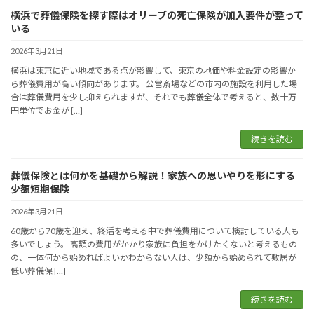
横浜で葬儀保険を探す際はオリーブの死亡保険が加入要件が整って
いる
2026年3月21日
横浜は東京に近い地域である点が影響して、東京の地価や料金設定の影響か
ら葬儀費用が高い傾向があります。 公営斎場などの市内の施設を利用した場
合は葬儀費用を少し抑えられますが、それでも葬儀全体で考えると、数十万
円単位でお金が […]
続きを読む
葬儀保険とは何かを基礎から解説！家族への思いやりを形にする
少額短期保険
2026年3月21日
60歳から70歳を迎え、終活を考える中で葬儀費用について検討している人も
多いでしょう。 高額の費用がかかり家族に負担をかけたくないと考えるもの
の、一体何から始めればよいかわからない人は、少額から始められて敷居が
低い葬儀保 […]
続きを読む