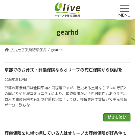
コ
ナ
ン
ビ
テ
ゲ
MENU
ン
ー
ツ
シ
gearhd
へ
ョ
ス
ン
キ
に
オリーブ少額短期保険
gearhd
ッ
移
プ
動
京都でのお葬式・葬儀保険ならオリーブの死亡保険から検討を
2026年5月19日
京都の葬儀費用は全国平均と同程度ですが、歴史ある土地ならではの寺院と
の繋がりや地域コミュニティにより、葬儀費用がかさむ可能性もあります。
故人の生命保険の有無や貯蓄状況によっては、葬儀費用の支払いで手元資金
が十分に残らな […]
続きを読む
葬儀保険を札幌で探している人はオリーブの葬儀保険が好条件で