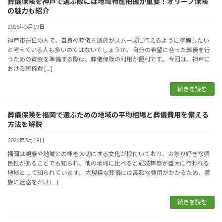
葬儀保険を神戸で選ぶ際には地域特性把握が重要！オリーブ保険
の魅力も紹介
2026年5月19日
神戸市在住の人で、自身の葬儀を遺族がスムーズに行えるように準備したい
と考えている人も多いのではないでしょうか。 自分の希望に合った葬儀を行
うための資金を準備する際は、葬儀保険の利用が便利です。 今回は、神戸に
おける葬儀費 […]
続きを読む
葬儀保険を福岡で選ぶための地域の平均相場と葬儀費用を備える
方法を解説
2026年5月19日
福岡は親族や地域との絆を大切にする文化が根付いており、お祭り好きな県
民性があることでも知られ、他の地域に比べると冠婚葬祭が盛大に行われる
地域として知られています。 大規模な葬儀には高額な費用がかかるため、家
族に迷惑をかけ […]
続きを読む