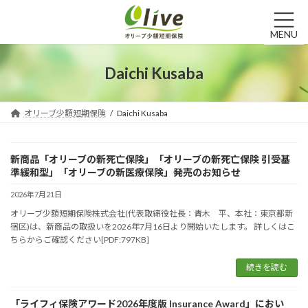
コ
ナ
ン
ビ
テ
ゲ
MENU
ン
ー
ツ
シ
Daichi Kusaba
へ
ョ
ス
ン
キ
に
オリーブ少額短期保険
Daichi Kusaba
ッ
移
プ
動
新商品「オリーブの新死亡保険」「オリーブの新死亡保険 引受基
準緩和型」「オリーブの新医療保険」発売のお知らせ
2026年7月21日
オリーブ少額短期保険株式会社(代表取締役社長：青木 平、本社：東京都新
宿区)は、新商品の取扱いを2026年7月16日より開始いたします。 詳しくはこ
ちらからご確認ください[PDF:797KB]
続きを読む
「ライフィ保険アワード2026年度版 Insurance Award」におい