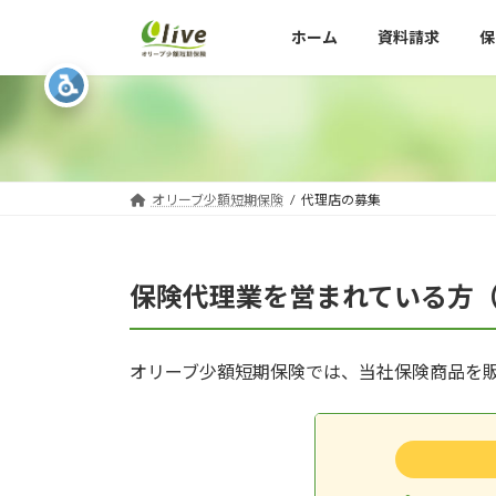
コ
ナ
ホーム
資料請求
保
ン
ビ
テ
ゲ
ン
ー
ツ
シ
へ
ョ
ス
ン
キ
に
オリーブ少額短期保険
代理店の募集
ッ
移
プ
動
保険代理業を営まれている方
オリーブ少額短期保険では、当社保険商品を